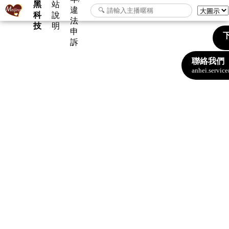
黑
站
違
科
說
法
技
明
申
下
訴
聯絡我們
anhei.servi